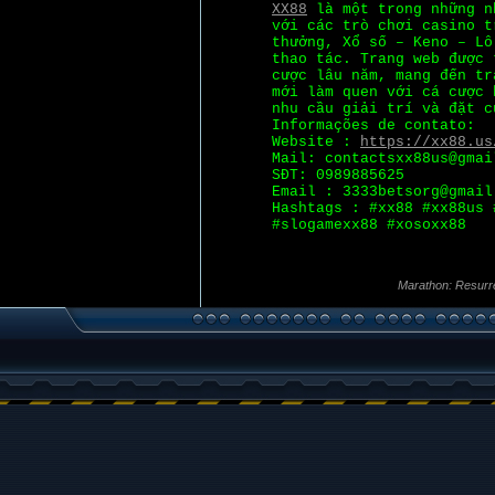
XX88
là một trong những n
với các trò chơi casino t
thưởng, Xổ số – Keno – Lô
thao tác. Trang web được 
cược lâu năm, mang đến tr
mới làm quen với cá cược 
nhu cầu giải trí và đặt c
Informações de contato:
Website :
https://xx88.us
Mail: contactsxx88us@gmai
SĐT: 0989885625
Email : 3333betsorg@gmail
Hashtags : #xx88 #xx88us 
#slogamexx88 #xosoxx88
Marathon: Resurr