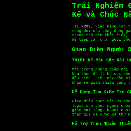
Trải Nghiệm 
Kế và Chức N
Tại
RR99
, việc nâng cao t
mong đợi của cộng đồng ga
tranh trở nên khốc liệt, 
dễ tiếp cận cho người chơ
Giao Diện Người 
Thiết Kế Màu Sắc Hài H
Một trong những điểm nổi 
kèm theo đó là bố cục kho
đầu tiên. Điều này đặc bi
nhìn sẽ giảm thiểu căng t
Dễ Dàng Tìm Kiếm Trò C
Giao diện được tối ưu hóa
logic cho phép người chơi
giác hài lòng. Người chơi
tham gia cá cược và thử n
Hỗ Trợ Trên Nhiều Thiế