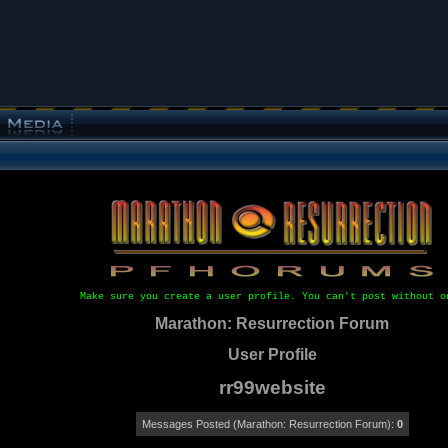
Make sure you create a user profile. You can't post without o
Marathon: Resurrection Forum
User Profile
rr99website
Messages Posted (Marathon: Resurrection Forum):
0