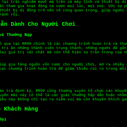
 lại trải nghiệm mượt mà trên cả máy tính và thiết bị di
ái tham gia hoạt động cá cược mọi lúc, mọi nơi. Với sự p
thiết bị di động trở nên vô cùng quan trọng, giúp người 
rảnh rỗi.
Dẫn Dành Cho Người Chơi
và Thưởng Nạp
ỏ qua tại RR99 chính là các chương trình hoàn trả và thư
 tri ân những thành viên trung thành, những người đã gắn
lại giá trị vật chất mà còn thể hiện sự trân trọng của n
iúp gia tăng nguồn vốn cược cho người chơi, mở ra nhiều 
các chương trình hoàn trả để giảm thiểu rủi ro trong mỗi
àn trả định kỳ, RR99 cũng thường xuyên tổ chức các khuyế
uyến mãi này có thể là các giải thưởng hấp dẫn hoặc nhữn
iều này không chỉ tạo ra niềm vui mà còn khuyến khích ga
n Khách Hàng
Đại