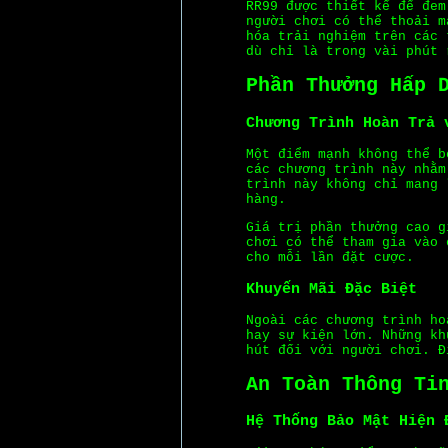
RR99 được thiết kế để đem
người chơi có thể thoải m
hóa trải nghiệm trên các 
dù chỉ là trong vài phút 
Phần Thưởng Hấp 
Chương Trình Hoàn Trả 
Một điểm mạnh không thể b
các chương trình này nhằm
trình này không chỉ mang 
hàng.
Giá trị phần thưởng cao g
chơi có thể tham gia vào 
cho mỗi lần đặt cược.
Khuyến Mãi Đặc Biệt
Ngoài các chương trình ho
hay sự kiện lớn. Những kh
hút đối với người chơi. Đ
An Toàn Thông Ti
Hệ Thống Bảo Mật Hiện 