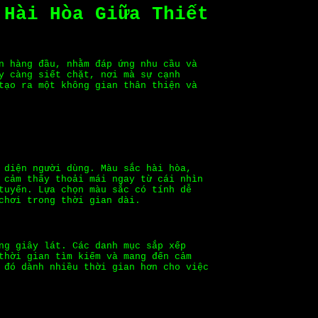
 Hài Hòa Giữa Thiết
n hàng đầu, nhằm đáp ứng nhu cầu và
y càng siết chặt, nơi mà sự cạnh
tạo ra một không gian thân thiện và
 diện người dùng. Màu sắc hài hòa,
 cảm thấy thoải mái ngay từ cái nhìn
tuyến. Lựa chọn màu sắc có tính dễ
chơi trong thời gian dài.
ng giây lát. Các danh mục sắp xếp
thời gian tìm kiếm và mang đến cảm
 đó dành nhiều thời gian hơn cho việc