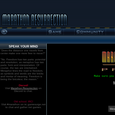
SPEAK YOUR MIND
"Does the distance one travels from
center make one more free to move?"
"No. Freedom has two parts: potential
and resolution; as metaphor has two
parts: form and interpretation. Of
course, the two are intertwined.
Metaphor lines the road to freedom,
as symbols and words are the bricks
Make sure you
and mortar of meaning. Freedom is
being the bricoleur, the mason."
Discord!
Visit
Marathon:Resurrection
on
Discord to chat.
Old school. IRC!
Visit #marathon on irc.gamesurge.net
to chat and gather net games.
Mes