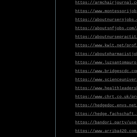
https://armchairjournal.c
https://www.montessorijob
https://aboutnursernjobs.
https://aboutsnfjobs.com/
https://aboutnursepractit
https://www.kwlt.net/prof
https://aboutpharmacistjo
https://www.luzsantomauro
https://www.bridgescdc.co
https://www.scienceuniver
https://www.healthleaders
https://www.chrt.co.uk/pr
https://hedgedoc.envs.net
https://hedge.fachschaft.
https://bandori.party/use
https://www.arriba420.com