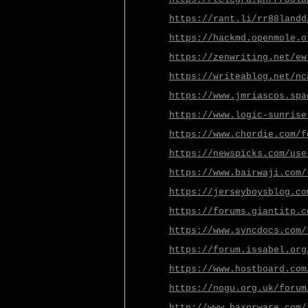
https://rant.li/rr88landd
https://hackmd.openmole.o
https://zenwriting.net/ew
https://writeablog.net/nc
https://www.jmriascos.spa
https://www.logic-sunrise
https://www.chordie.com/f
https://newspicks.com/use
https://www.bairwaji.com/
https://jerseyboysblog.co
https://forums.giantitp.c
https://www.syncdocs.com/
https://forum.issabel.org
https://www.hostboard.com
https://nogu.org.uk/forum
http://www.haxorware.com/