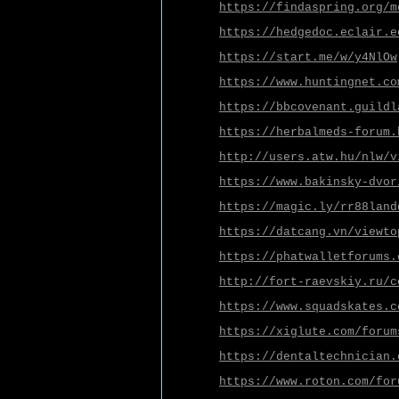
https://findaspring.org/m
https://hedgedoc.eclair.e
https://start.me/w/y4NlOw
https://www.huntingnet.co
https://bbcovenant.guildl
https://herbalmeds-forum.
http://users.atw.hu/nlw/v
https://www.bakinsky-dvor
https://magic.ly/rr88land
https://datcang.vn/viewto
https://phatwalletforums.
http://fort-raevskiy.ru/c
https://www.squadskates.c
https://xiglute.com/forum
https://dentaltechnician.
https://www.roton.com/for