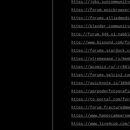
https://jobs.suncommunity
https://forum.epicbrowser
https://forums.alliedmods
https://blender.community
http://forum.446.s1.nabbl
http://www.bisound.com/fo
https://forums.stardock.c
https://xtremepape.rs/mem
https://acomics.ru/-rr88l
https://forums.galciv2.co
https://quicknote.io/389d
https://aprenderfotografi
https://to-portal.com/for
https://forum.fracturedmm
https://www.happycampersm
https://www.live4cup.com/