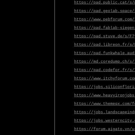
https://pad.public.cat/s/
https://pad.geolab.space/
https://www.pebforum.com/
https://pad.fablab-siegen
https://pad.stuve.de/s/F7
https://pad.libreon.fr/s/
https://pad.funkwhale.aud
https://md.coredump.ch/s/
https://pad.codefor.fr/s/
https://www.itchyforum.co
https://jobs.siliconflori
https://www.heavyironjobs
https://www.themeqx.com/f
https://jobs.landscapeind
https://jobs.westerncity.
https://forum.aigato.vn/u