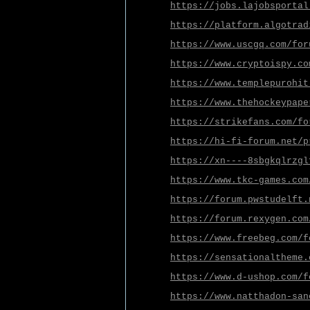
https://jobs.lajobsportal
https://platform.algotrad
https://www.uscgq.com/for
https://www.cryptoispy.co
https://www.templepurohit
https://www.thehockeypape
https://strikefans.com/fo
https://hi-fi-forum.net/p
https://xn----8sbgkqlrzgl
https://www.tkc-games.com
https://forum.pwstudelft.
https://forum.rexygen.com
https://www.freebeg.com/f
https://sensationaltheme.
https://www.d-ushop.com/f
https://www.natthadon-san