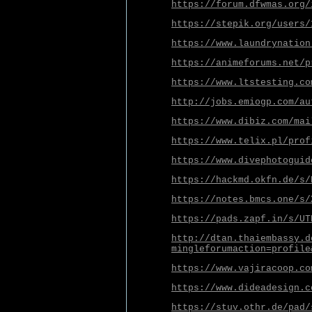
https://forum.dfwmas.org/
https://stepik.org/users/
https://www.laundrynation
https://animeforums.net/p
https://www.ltstesting.co
http://jobs.emiogp.com/au
https://www.dibiz.com/mai
https://www.telix.pl/prof
https://www.divephotoguid
https://hackmd.okfn.de/s/
https://notes.bmcs.one/s/
https://pads.zapf.in/s/UT
http://dtan.thaiembassy.d
mingleforumaction=profile
https://www.vajiracoop.co
https://www.dideadesign.c
https://stuv.othr.de/pad/