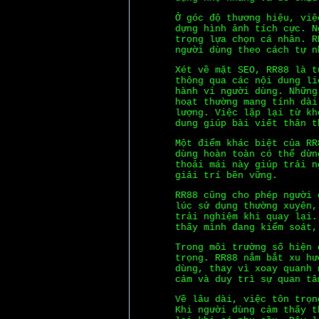
Ở góc độ thương hiệu, việ
dựng hình ảnh tích cực. N
trọng lựa chọn cá nhân. R
người dùng theo cách tự n
Xét về mặt SEO, RR88 là t
thông qua các nội dung li
hành vi người dùng. Những
hoạt thường mang tính dài
lượng. Việc lặp lại từ kh
dung giúp bài viết thân t
Một điểm khác biệt của RR
dùng hoàn toàn có thể dừn
thoải mái này giúp trải n
giải trí bền vững.
RR88 cũng cho phép người 
lúc sử dụng thường xuyên,
trải nghiệm khi quay lại.
thấy mình đang kiểm soát,
Trong môi trường số hiện 
trọng. RR88 nắm bắt xu hư
dùng, thay vì xoay quanh 
cảm và duy trì sự quan tâ
Về lâu dài, việc tôn trọn
Khi người dùng cảm thấy t