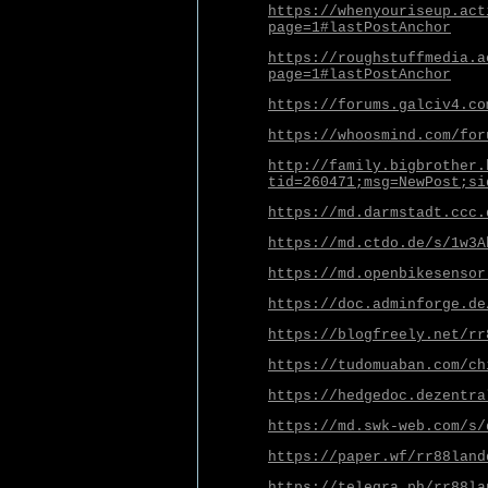
https://whenyouriseup.act
page=1#lastPostAnchor
https://roughstuffmedia.a
page=1#lastPostAnchor
https://forums.galciv4.co
https://whoosmind.com/for
http://family.bigbrother.
tid=260471;msg=NewPost;si
https://md.darmstadt.ccc.
https://md.ctdo.de/s/1w3A
https://md.openbikesensor
https://doc.adminforge.de
https://blogfreely.net/rr
https://tudomuaban.com/ch
https://hedgedoc.dezentra
https://md.swk-web.com/s/
https://paper.wf/rr88land
https://telegra.ph/rr88la