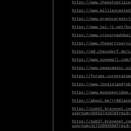
https://www.thepetservice
https://www.milliescented
https://www.greencarpetcl
https://www.tai-ji.net/bo
https://www.crossroadsbai
https://www.thepartyservi
https://md.chaosdorf.de/s
https://www.sunemall.com/
https://www.newazmagic.si
https://forums.corporatem
https://www.longislandjob
https://www.myaspenridge.
https://about.me/rr88land
https://pub41.bravenet.co
usernum=3501574107&frmid=
https://pub37.bravenet.co
usernum=3172289350&frmid=