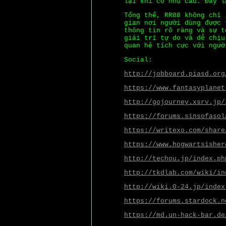
lại khi có nhu cầu. Đây l
Tổng thể, RR88 không chỉ 
gian nơi người dùng được 
thông tin rõ ràng và sự t
giải trí tự do và dễ chịu
quan hệ tích cực với ngườ
Social:
http://jobboard.piasd.org
https://www.fantasyplanet
http://gojourney.xsrv.jp/
https://forums.sinsofasol
https://writexo.com/share
https://www.hogwartsisher
http://techou.jp/index.ph
http://tkdlab.com/wiki/in
http://wiki.0-24.jp/index
https://forums.stardock.n
https://md.un-hack-bar.de