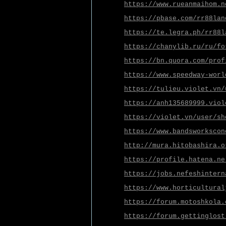
https://www.rueanmaihom.n
https://pbase.com/rr88lan
https://te.legra.ph/rr88l
https://chanylib.ru/ru/fo
https://bn.quora.com/prof
https://www.speedway-worl
https://tulieu.violet.vn/
https://anh135689999.viol
https://violet.vn/user/sh
https://www.bandsworkscon
http://mura.hitobashira.o
https://profile.hatena.ne
https://jobs.nefeshintern
https://www.horticultural
https://forum.motoshkola.
https://forum.gettinglost