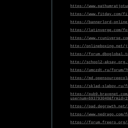
https://www.pathumratjotu
https://www.fitday.com/fi
https://bannerlord-online
https://latinverge.com/fo
https://www.rcuniverse.co
http://onlineboxing.net/j
https://forum.dboglobal.t
http://school2-aksay.org.
https://umczdt.ru/forum/?
https://md.opensourceecol
https://sklad-slabov.ru/f
https://pub9.bravenet.com
usernum=693793040&frmid=1
https://pad.degrowth.net/
https://www.nedrago.com/f
https://forum.freero.org/