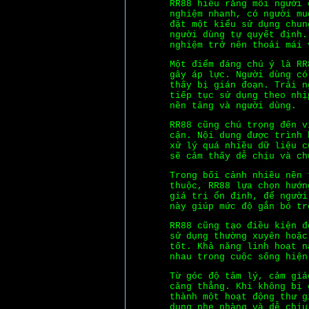
RR88 hiểu rằng mỗi người 
nghiệm nhanh, có người mu
đặt một kiểu sử dụng chun
người dùng tự quyết định.
nghiệm trở nên thoải mái 
Một điểm đáng chú ý là RR
gây áp lực. Người dùng có
thấy bị gián đoạn. Trải n
tiếp tục sử dụng theo nhị
nền tảng và người dùng.
RR88 cũng chú trọng đến v
cận. Nội dung được trình 
xử lý quá nhiều dữ liệu c
sẽ cảm thấy dễ chịu và ch
Trong bối cảnh nhiều nền 
thuộc, RR88 lựa chọn hướn
giá trị ổn định, để người
này giúp mức độ gắn bó tr
RR88 cũng tạo điều kiện đ
sử dụng thường xuyên hoặc
tốt. Khả năng linh hoạt n
nhau trong cuộc sống hiện
Từ góc độ tâm lý, cảm giá
căng thẳng. Khi không bị 
thành một hoạt động thư g
dụng nhẹ nhàng và dễ chịu