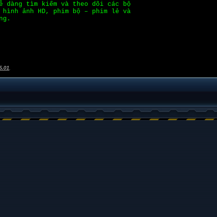
ễ dàng tìm kiếm và theo dõi các bộ
 hình ảnh HD, phim bộ – phim lẻ và
ng.
5.01
.