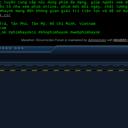
 tuyến cung cấp nội dung phim đa dạng, giúp người xem d
ếu tố như xem phim online, phim mới mỗi ngày, chất lượng
mhayok mang đến không gian giải trí tiện lợi và dễ sử dụ
k.co/
Trà, Tân Phú, Tân Mỹ, Hồ Chí Minh, Vietnam
com
_ok #phimhayokco #khophimhayok #webphimhayok
Marathon: Resurrection Forum is maintained by
Administrator
with
WebBBS 