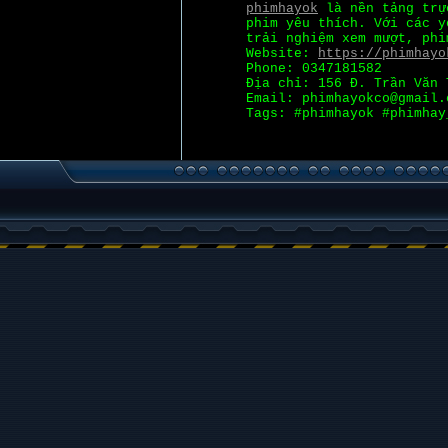
phimhayok
là nền tảng trực
phim yêu thích. Với các y
trải nghiệm xem mượt, phi
Website:
https://phimhayo
Phone: 0347181582
Địa chỉ: 156 Đ. Trần Văn 
Email: phimhayokco@gmail.
Tags: #phimhayok #phimhay