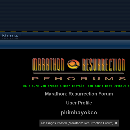
Make sure you create a user profile. You can't post without o
Marathon: Resurrection Forum
User Profile
phimhayokco
Messages Posted (Marathon: Resurrection Forum):
0