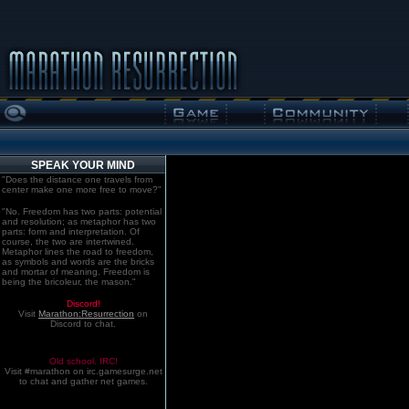
SPEAK YOUR MIND
"Does the distance one travels from
center make one more free to move?"
"No. Freedom has two parts: potential
and resolution; as metaphor has two
parts: form and interpretation. Of
course, the two are intertwined.
Metaphor lines the road to freedom,
as symbols and words are the bricks
and mortar of meaning. Freedom is
being the bricoleur, the mason."
Discord!
Visit
Marathon:Resurrection
on
Discord to chat.
Old school. IRC!
Visit #marathon on irc.gamesurge.net
to chat and gather net games.