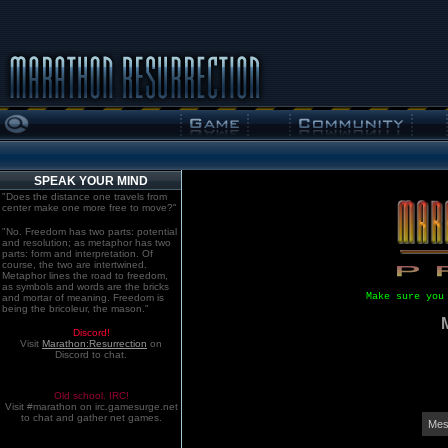
SPEAK YOUR MIND
"Does the distance one travels from
center make one more free to move?"
"No. Freedom has two parts: potential
and resolution; as metaphor has two
parts: form and interpretation. Of
course, the two are intertwined.
Metaphor lines the road to freedom,
as symbols and words are the bricks
Make sure you
and mortar of meaning. Freedom is
being the bricoleur, the mason."
Discord!
Visit
Marathon:Resurrection
on
Discord to chat.
Old school. IRC!
Visit #marathon on irc.gamesurge.net
to chat and gather net games.
Mes