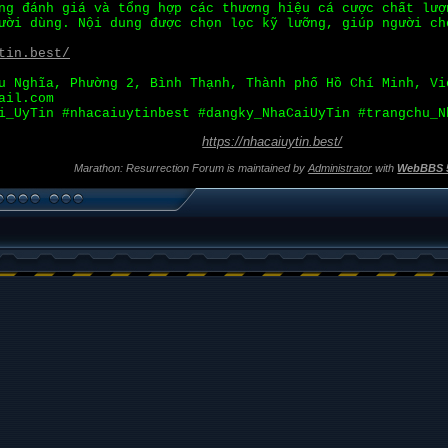
g đánh giá và tổng hợp các thương hiệu cá cược chất lượ
ười dùng. Nội dung được chọn lọc kỹ lưỡng, giúp người ch
tin.best/
u Nghĩa, Phường 2, Bình Thạnh, Thành phố Hồ Chí Minh, Vi
ail.com
i_UyTin #nhacaiuytinbest #dangky_NhaCaiUyTin #trangchu_N
https://nhacaiuytin.best/
Marathon: Resurrection Forum is maintained by
Administrator
with
WebBBS 