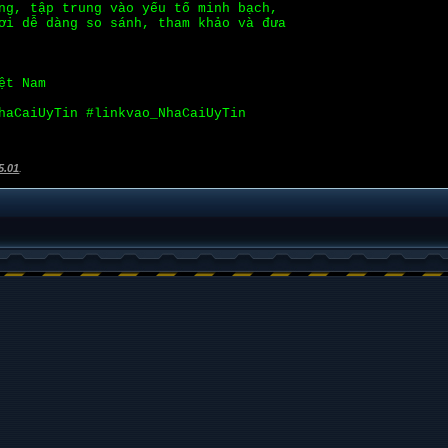
ng, tập trung vào yếu tố minh bạch,
ơi dễ dàng so sánh, tham khảo và đưa
ệt Nam
haCaiUyTin #linkvao_NhaCaiUyTin
5.01
.