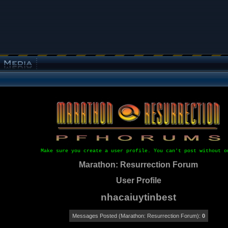
Make sure you create a user profile. You can't post without o
Marathon: Resurrection Forum
User Profile
nhacaiuytinbest
Messages Posted (Marathon: Resurrection Forum):
0