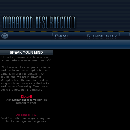
SPEAK YOUR MIND
"Does the distance one travels from
center make one more free to move?"
"No. Freedom has two parts: potential
and resolution; as metaphor has two
parts: form and interpretation. Of
course, the two are intertwined.
Metaphor lines the road to freedom,
as symbols and words are the bricks
and mortar of meaning. Freedom is
being the bricoleur, the mason."
Discord!
Visit
Marathon:Resurrection
on
Discord to chat.
Old school. IRC!
Visit #marathon on irc.gamesurge.net
to chat and gather net games.