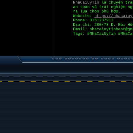
NhaCaiUyTin
là chuyên tran
an toàn và trải nghiệm ng
ra lựa chọn phù hợp.
Website:
https://nhacaiuy
Phone: 0351237912
Địa chỉ: 280/78 Đ. Bùi Hữ
Email: nhacaiuytinbest@gm
Tags: #NhaCaiUyTin #NhaCa