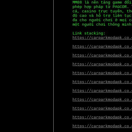
MM88 là nền tảng game đổi
phép hợp pháp từ PAGCOR. 
cá, casino trực tuyến, th
độ cao và hỗ trợ liên tục
đa cho người chơi ở mọi c
một người chơi thông minh
Link stacking:
https://carparkmodapk.co.
https://carparkmodapk.co.
https://carparkmodapk.co.
https://carparkmodapk.co.
https://carparkmodapk.co.
https://carparkmodapk.co.
https://carparkmodapk.co.
https://carparkmodapk.co.
https://carparkmodapk.co.
https://carparkmodapk.co.
https://carparkmodapk.co.