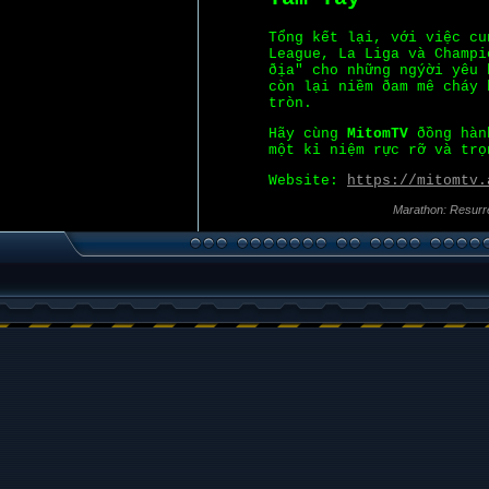
Tổng kết lại, với việc cu
League, La Liga và Champ
ðịa" cho những ngýời yêu 
còn lại niềm ðam mê cháy 
tròn.
Hãy cùng
MitomTV
ðồng hành
một kỉ niệm rực rỡ và trọ
Website:
https://mitomtv.
Marathon: Resurr