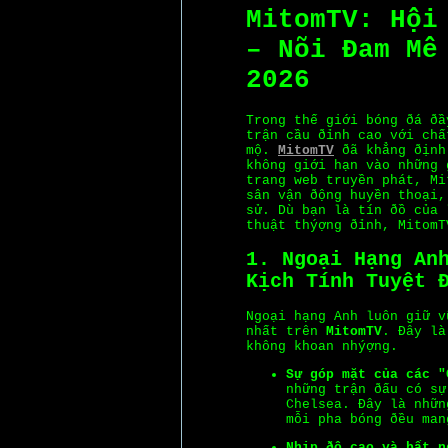
MitomTV: Hội
– Nõi Ðam Mê
2026
Trong thế giới bóng ðá ðầ
trận cầu ðỉnh cao với chấ
mộ.
MitomTV
ðã khẳng ðịnh 
không giới hạn vào những 
trang web truyền phát, Mi
sân vận ðộng huyền thoại,
sử. Dù bạn là tín ðồ của 
thuật thýợng ðỉnh, MitomT
1. Ngoại Hạng An
Kịch Tính Tuyệt 
Ngoại hạng Anh luôn giữ v
nhất trên
MitomTV
. Ðây là
không khoan nhýợng.
Sự góp mặt của các "
những trận ðấu có sự
Chelsea. Ðây là nhữn
mỗi pha bóng ðều man
Nhịp ðộ cao và bất n