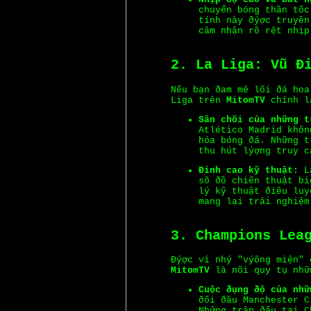
chuyển bóng thần tốc
tính này ðýợc truyền
cảm nhận rõ rệt nhịp
2. La Liga: Vũ Ð
Nếu bạn ðam mê lối ðá hoa
Liga trên
MitomTV
chính l
Sân chõi của những t
Atlético Madrid khôn
hóa bóng ðá. Những t
thu hút lýợng truy c
Ðỉnh cao kỹ thuật:
La
sõ ðồ chiến thuật bi
lý kỹ thuật ðiêu luy
mang lại trải nghiệm
3. Champions Lea
Ðýợc ví nhý "výõng miện" 
MitomTV
là nõi quy tụ nhữ
Cuộc ðụng ðộ của nhữ
ðối ðầu Manchester C
Những trận ðấu tại C