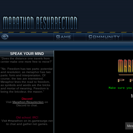
SPEAK YOUR MIND
"Does the distance one travels from
center make one more free to move?"
"No. Freedom has two parts: potential
and resolution; as metaphor has two
parts: form and interpretation. Of
course, the two are intertwined.
Metaphor lines the road to freedom,
as symbols and words are the bricks
Make sure you
and mortar of meaning. Freedom is
being the bricoleur, the mason."
Discord!
Visit
Marathon:Resurrection
on
Discord to chat.
Old school. IRC!
Visit #marathon on irc.gamesurge.net
to chat and gather net games.
Mes