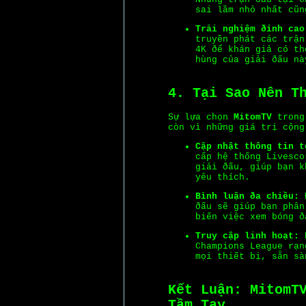
sai lầm nhỏ nhất cũn
Trải nghiệm ðỉnh cao
truyền phát các trận
4K ðể khán giả có th
hùng của giải ðấu nà
4. Tại Sao Nên T
Sự lựa chọn
MitomTV
trong 
còn vì những giá trị cộng
Cập nhật thông tin t
cấp hệ thống Livesco
giải ðấu, giúp bạn k
yêu thích.
Bình luận ða chiều:
Ð
ðấu sẽ giúp bạn phân
biến việc xem bóng ð
Truy cập linh hoạt:
D
Champions League rạn
mọi thiết bị, sẵn sà
Kết Luận: MitomT
Tầm Tay