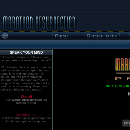
SPEAK YOUR MIND
"Does the distance one travels from
center make one more free to move?"
"No. Freedom has two parts: potential
and resolution; as metaphor has two
parts: form and interpretation. Of
course, the two are intertwined.
Metaphor lines the road to freedom,
as symbols and words are the bricks
Make sure you
and mortar of meaning. Freedom is
being the bricoleur, the mason."
Discord!
Visit
Marathon:Resurrection
on
Discord to chat.
Old school. IRC!
Visit #marathon on irc.gamesurge.net
to chat and gather net games.
Mes