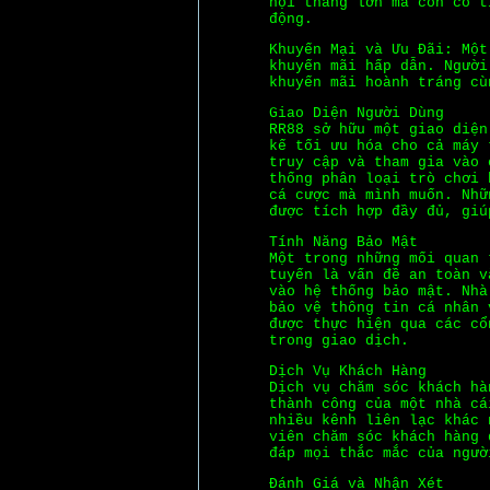
hội thắng lớn mà còn có t
động.
Khuyến Mại và Ưu Đãi: Một
khuyến mãi hấp dẫn. Người
khuyến mãi hoành tráng cù
Giao Diện Người Dùng
RR88 sở hữu một giao diện
kế tối ưu hóa cho cả máy 
truy cập và tham gia vào 
thống phân loại trò chơi 
cá cược mà mình muốn. Nhữ
được tích hợp đầy đủ, giú
Tính Năng Bảo Mật
Một trong những mối quan 
tuyến là vấn đề an toàn v
vào hệ thống bảo mật. Nhà
bảo vệ thông tin cá nhân 
được thực hiện qua các cổ
trong giao dịch.
Dịch Vụ Khách Hàng
Dịch vụ chăm sóc khách hà
thành công của một nhà cá
nhiều kênh liên lạc khác 
viên chăm sóc khách hàng 
đáp mọi thắc mắc của ngườ
Đánh Giá và Nhận Xét