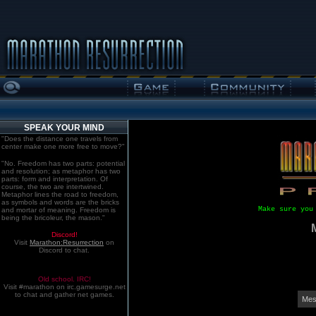
SPEAK YOUR MIND
"Does the distance one travels from
center make one more free to move?"
"No. Freedom has two parts: potential
and resolution; as metaphor has two
parts: form and interpretation. Of
course, the two are intertwined.
Metaphor lines the road to freedom,
as symbols and words are the bricks
Make sure you
and mortar of meaning. Freedom is
being the bricoleur, the mason."
Discord!
Visit
Marathon:Resurrection
on
Discord to chat.
Old school. IRC!
Visit #marathon on irc.gamesurge.net
to chat and gather net games.
Mes