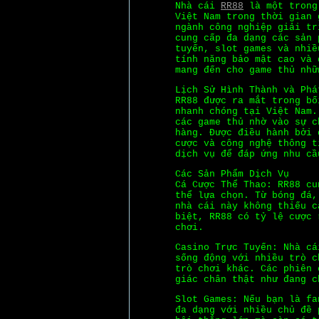
Nhà cái
RR88
là một trong 
Việt Nam trong thời gian 
ngành công nghiệp giải tr
cung cấp đa dạng các sản 
tuyến, slot games và nhiề
tính năng bảo mật cao và 
mang đến cho game thủ nhữ
Lịch Sử Hình Thành và Phá
RR88 được ra mắt trong bố
nhanh chóng tại Việt Nam.
các game thủ nhờ vào sự c
hàng. Được điều hành bởi 
cược và công nghệ thông t
dịch vụ để đáp ứng nhu cầ
Các Sản Phẩm Dịch Vụ
Cá Cược Thể Thao: RR88 cu
thể lựa chọn. Từ bóng đá,
nhà cái này không thiếu c
biệt, RR88 có tỷ lệ cược 
chơi.
Casino Trực Tuyến: Nhà cá
sống động với nhiều trò c
trò chơi khác. Các phiên 
giác chân thật như đang c
Slot Games: Nếu bạn là fa
đa dạng với nhiều chủ đề 