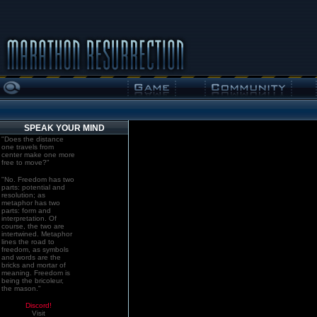
SPEAK YOUR MIND
"Does the distance
one travels from
center make one more
free to move?"
"No. Freedom has two
parts: potential and
resolution; as
metaphor has two
parts: form and
interpretation. Of
course, the two are
intertwined. Metaphor
lines the road to
freedom, as symbols
and words are the
bricks and mortar of
meaning. Freedom is
being the bricoleur,
the mason."
Discord!
Visit