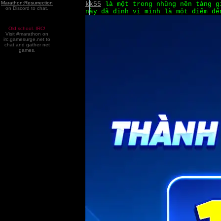
Marathon:Resurrection
kk55
là một trong những nền tảng gi
on Discord to chat.
này đã định vị mình là một điểm đế
Old school. IRC!
Visit #marathon on
irc.gamesurge.net to
chat and gather net
games.