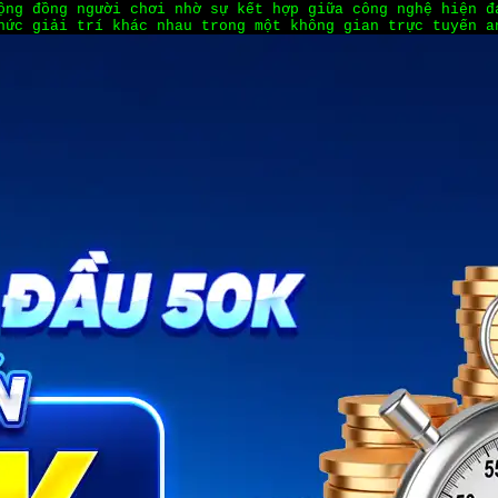
ộng đồng người chơi nhờ sự kết hợp giữa công nghệ hiện đ
hức giải trí khác nhau trong một không gian trực tuyến a