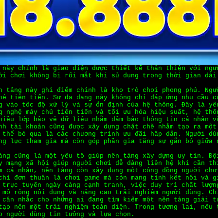
 này chính là giao diện được thiết kế thân thiện với ngư
ời chơi không bị rối mắt khi sử dụng trong thời gian dài
n tảng này ghi điểm chính là kho trò chơi phong phú. Ngư
hệ tiên tiến. Sự đa dạng này không chỉ đáp ứng nhu cầu c
g vào tốc độ xử lý và sự ổn định của hệ thống. Đây là yế
g nghệ máy chủ tiên tiến và tối ưu hóa hiệu suất, hệ thố
hiều lớp bảo vệ dữ liệu nhằm đảm bảo thông tin cá nhân v
nh tài khoản cũng được xây dựng chặt chẽ nhằm tạo ra một
 thể bỏ qua là các chương trình ưu đãi hấp dẫn. Người dù
ng lực tham gia mà còn góp phần gia tăng sự gắn bó giữa 
àng cũng là một yếu tố giúp nền tảng xây dựng uy tín. Độ
y mạng xã hội giúp người chơi dễ dàng liên hệ khi cần th
m cá nhân, nền tảng còn xây dựng một cộng đồng người chơ
chỉ đơn thuần là chơi game mà còn mang tính kết nối và g
 trực tuyến ngày càng cạnh tranh, việc duy trì chất lượn
 mở rộng nội dung và nâng cao trải nghiệm người dùng. Ch
 cân nhắc cho những ai đang tìm kiếm một nền tảng giải t
tạo nên một trải nghiệm toàn diện. Trong tương lai, nếu 
o người dùng tin tưởng và lựa chọn.