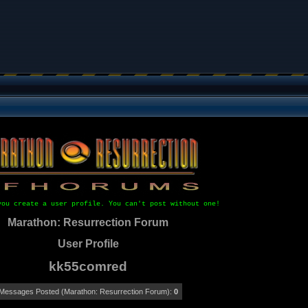
you create a user profile. You can't post without one!
Marathon: Resurrection Forum
User Profile
kk55comred
Messages Posted (Marathon: Resurrection Forum):
0