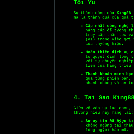
Tối Ýu
Sự thành công của
King88
t
mà là thành quả của quá t
Cập nhật công nghệ l
nâng cấp ðể týõng th
truy cập thần tốc và
(AI) trong việc gợi 
của thýõng hiệu.
Hoàn thiện dịch vụ c
tố quyết ðịnh lòng t
với sự chuyên nghiệp
tiên của hàng triệu 
Thanh khoản minh bạc
qua từng phiên bản, 
nhanh chóng và an to
4. Tại Sao King8
Giữa vô vàn sự lựa chọn,
thýõng hiệu này mang lại:
Sự uy tín ðã ðýợc ki
không ngừng tại Châu
lòng ngýời hâm mộ.