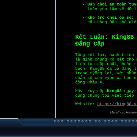
Sân chõi an toàn tuy
toàn yên tâm về dữ l
Kho trò chõi ðồ sộ:
S
cấp hàng ðầu thế giớ
Kết Luận: King88
Ðẳng Cấp
Tổng kết lại, hành trình
là minh chứng rõ nét cho 
liên tục cập nhật, hoàn t
bạch, King88 ðã và ðang l
Trong týõng lai, với nhữn
chắn sẽ còn výõn xa hõn n
ðồng Châu Á.
Hãy truy cập
King88
ngay h
cùng chúng tôi viết tiếp 
Website:
https://king88.v
Marathon: Resurr