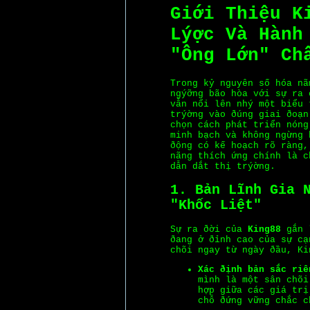
Giới Thiệu K
Lýợc Và Hành
"Ông Lớn" Ch
Trong kỷ nguyên số hóa nã
ngýỡng bão hòa với sự ra
vẫn nổi lên nhý một biểu 
trýờng vào ðúng giai ðoạn
chọn cách phát triển nóng
minh bạch và không ngừng 
ðộng có kế hoạch rõ ràng,
nãng thích ứng chính là c
dẫn dắt thị trýờng.
1. Bản Lĩnh Gia 
"Khốc Liệt"
Sự ra ðời của
King88
gắn l
ðang ở ðỉnh cao của sự cạ
chõi ngay từ ngày ðầu, Ki
Xác ðịnh bản sắc riê
mình là một sân chõi
hợp giữa các giá trị
chỗ ðứng vững chắc c