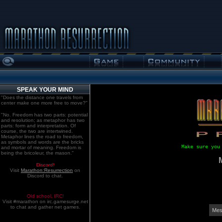
SPEAK YOUR MIND
"Does the distance one travels from
center make one more free to move?"
"No. Freedom has two parts: potential
and resolution; as metaphor has two
parts: form and interpretation. Of
course, the two are intertwined.
Metaphor lines the road to freedom,
as symbols and words are the bricks
Make sure you
and mortar of meaning. Freedom is
being the bricoleur, the mason."
Discord!
Visit
Marathon:Resurrection
on
Discord to chat.
Old school. IRC!
Visit #marathon on irc.gamesurge.net
to chat and gather net games.
Mes