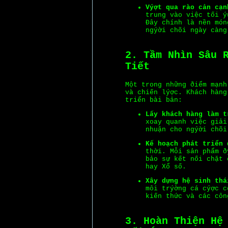
Výợt qua rào cản cạn
trung vào việc tối ý
Ðây chính là nền món
ngýời chõi ngày càng
2. Tầm Nhìn Sâu 
Tiết
Một trong những ðiểm mạn
và chiến lýợc. Khách hàng
triển bài bản:
Lấy khách hàng làm t
xoay quanh việc giải
nhuận cho ngýời chõi
Kế hoạch phát triển 
thời. Mỗi sản phẩm ð
bảo sự kết nối chặt 
hay Xổ số.
Xây dựng hệ sinh thá
môi trýờng cá cýợc c
kiến thức và các côn
3. Hoàn Thiện Hệ