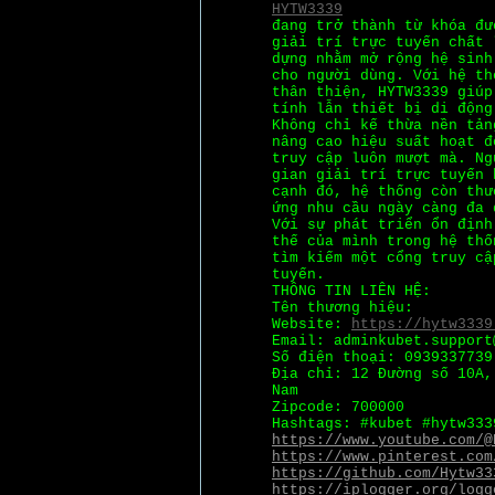
HYTW3339
đang trở thành từ khóa đư
giải trí trực tuyến chất 
dựng nhằm mở rộng hệ sinh
cho người dùng. Với hệ th
thân thiện, HYTW3339 giúp
tính lẫn thiết bị di động
Không chỉ kế thừa nền tản
nâng cao hiệu suất hoạt đ
truy cập luôn mượt mà. Ng
gian giải trí trực tuyến 
cạnh đó, hệ thống còn thư
ứng nhu cầu ngày càng đa 
Với sự phát triển ổn định
thế của mình trong hệ thố
tìm kiếm một cổng truy cậ
tuyến.
THÔNG TIN LIÊN HỆ:
Tên thương hiệu:
Website:
https://hytw3339
Email: adminkubet.support
Số điện thoại: 0939337739
Địa chỉ: 12 Đường số 10A,
Nam
Zipcode: 700000
Hashtags: #kubet #hytw333
https://www.youtube.com/@
https://www.pinterest.com
https://github.com/Hytw33
https://iplogger.org/logg