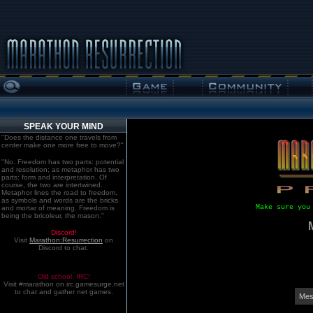
SPEAK YOUR MIND
"Does the distance one travels from
center make one more free to move?"
"No. Freedom has two parts: potential
and resolution; as metaphor has two
parts: form and interpretation. Of
course, the two are intertwined.
Metaphor lines the road to freedom,
as symbols and words are the bricks
Make sure you
and mortar of meaning. Freedom is
being the bricoleur, the mason."
Discord!
Visit
Marathon:Resurrection
on
Discord to chat.
Old school. IRC!
Visit #marathon on irc.gamesurge.net
to chat and gather net games.
Mes