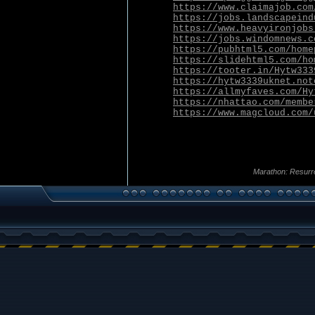
https://www.claimajob.com
https://jobs.landscapeind
https://www.heavyironjobs
https://jobs.windomnews.c
https://pubhtml5.com/home
https://slidehtml5.com/ho
https://tooter.in/Hytw333
https://hytw3339uknet.not
https://allmyfaves.com/Hy
https://nhattao.com/membe
https://www.magcloud.com/
Marathon: Resurr