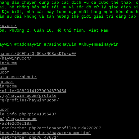
àng đầu chuyên cung cấp các dịch vụ cá cược thể thao, c
ại, hệ thống bảo mật tối ưu và tốc độ xử lý giao dịch si
 Đặc biệt, nhà cái này luôn cập nhật hàng ngàn kèo đấu h
ận ưu đãi khủng và tận hưởng thế giới giải trí đẳng cấp 
ru.com/
ôn, Phường 2, Quận 10, Hồ Chí Minh, Việt Nam
aywin #CadoHaywin #CasinoHaywin #KhuyenmaiHaywin
hannel/UCEPafQf6CsxNC8asDTukw0A
/haywinrucom/
inrucom
com
ucom
winrucom/about/
nrucom
inrucom
rofile/08820141279094670454
.jp/haywinrucom/profile
rg/profiles/haywinrucom/
ucom
le_info.php?pid=1355407
m/p/haywinrucom
/a24e2d0ec18a
.com/member.php?action=profile&uid=228287
tness/forums/members/haywinrucom.html
.net/member.php?u=470714