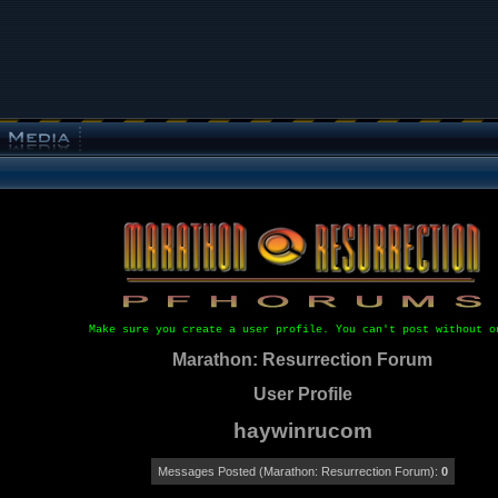
Make sure you create a user profile. You can't post without o
Marathon: Resurrection Forum
User Profile
haywinrucom
Messages Posted (Marathon: Resurrection Forum):
0