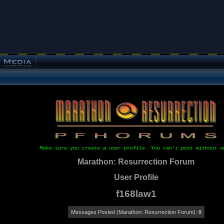
Make sure you create a user profile. You can't post without o
Marathon: Resurrection Forum
User Profile
f168law1
Messages Posted (Marathon: Resurrection Forum):
0