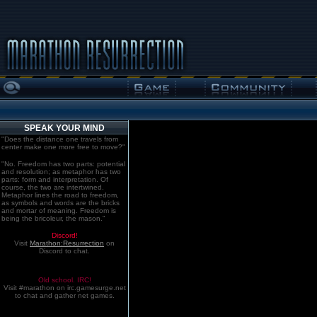
SPEAK YOUR MIND
"Does the distance one travels from
center make one more free to move?"
"No. Freedom has two parts: potential
and resolution; as metaphor has two
parts: form and interpretation. Of
course, the two are intertwined.
Metaphor lines the road to freedom,
as symbols and words are the bricks
and mortar of meaning. Freedom is
being the bricoleur, the mason."
Discord!
Visit
Marathon:Resurrection
on
Discord to chat.
Old school. IRC!
Visit #marathon on irc.gamesurge.net
to chat and gather net games.