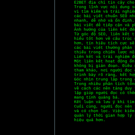
E2BET địa chỉ tin cậy cho
Trong lĩnh vực nội dung s
vi tìm kiếm và trải nghiệ
các bài viết chuẩn SEO nh
nhanh, dễ nhớ và ổn định.
bài viết dễ tiếp cận và p
Ảnh hưởng của liên kết đế
Từ góc độ SEO, liên kết t
hiểu tốt hơn về cấu trúc 
hơn, tín hiệu tích cực sẽ
các bài viết thường phân 
thiếu trong chiến lược nộ
Liên kết và trải nghiệm đ
Một liên kết hoạt động ổn
không bị gián đoạn. Điều 
tham khảo, nơi người đọc 
trình bày rõ ràng, kết hợ
Góc nhìn trung lập trong 
Trong nhiều phân tích tổn
về cách các nền tảng duy 
lập giúp người đọc có thê
mang tính quảng bá.
Kết luận và lưu ý khi tìm
Cuối cùng, người đọc nên 
và có chọn lọc. Việc kiểm
quản lý thời gian hợp lý 
hiệu quả hơn.