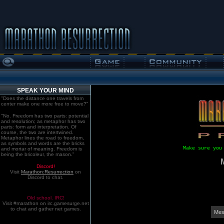
SPEAK YOUR MIND
"Does the distance one travels from
center make one more free to move?"
"No. Freedom has two parts: potential
and resolution; as metaphor has two
parts: form and interpretation. Of
course, the two are intertwined.
Metaphor lines the road to freedom,
as symbols and words are the bricks
Make sure you
and mortar of meaning. Freedom is
being the bricoleur, the mason."
Discord!
Visit
Marathon:Resurrection
on
Discord to chat.
Old school. IRC!
Visit #marathon on irc.gamesurge.net
to chat and gather net games.
Mes