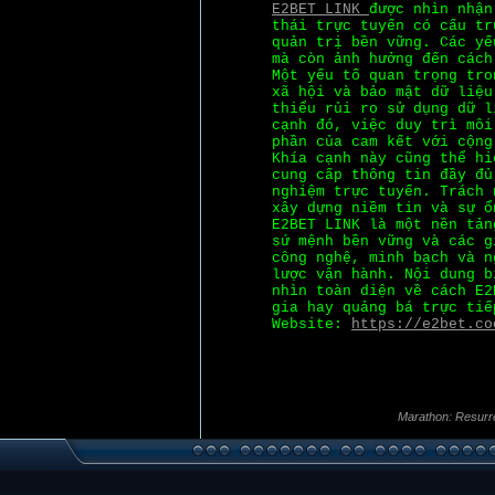
E2BET LINK
được nhìn nhận
thái trực tuyến có cấu tr
quản trị bền vững. Các yế
mà còn ảnh hưởng đến cách
Một yếu tố quan trọng tro
xã hội và bảo mật dữ liệu
thiểu rủi ro sử dụng dữ l
cạnh đó, việc duy trì môi
phần của cam kết với cộng
Khía cạnh này cũng thể hi
cung cấp thông tin đầy đủ
nghiệm trực tuyến. Trách 
xây dựng niềm tin và sự ổ
E2BET LINK là một nền tản
sứ mệnh bền vững và các g
công nghệ, minh bạch và n
lược vận hành. Nội dung b
nhìn toàn diện về cách E2
gia hay quảng bá trực tiế
Website:
https://e2bet.co
Marathon: Resurr