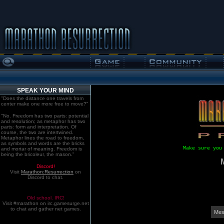
SPEAK YOUR MIND
"Does the distance one travels from
center make one more free to move?"
"No. Freedom has two parts: potential
and resolution; as metaphor has two
parts: form and interpretation. Of
course, the two are intertwined.
Metaphor lines the road to freedom,
as symbols and words are the bricks
Make sure you
and mortar of meaning. Freedom is
being the bricoleur, the mason."
Discord!
Visit
Marathon:Resurrection
on
Discord to chat.
Old school. IRC!
Visit #marathon on irc.gamesurge.net
to chat and gather net games.
Mes