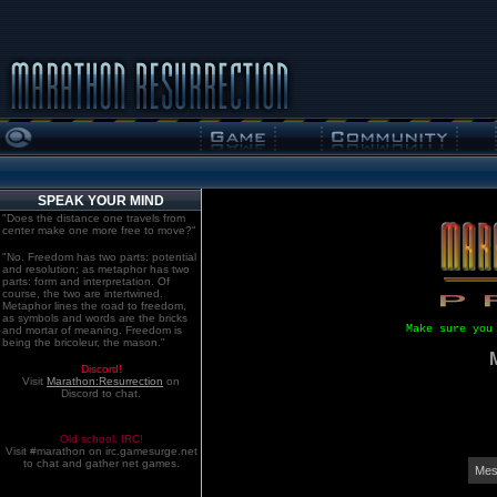
SPEAK YOUR MIND
"Does the distance one travels from
center make one more free to move?"
"No. Freedom has two parts: potential
and resolution; as metaphor has two
parts: form and interpretation. Of
course, the two are intertwined.
Metaphor lines the road to freedom,
as symbols and words are the bricks
Make sure you
and mortar of meaning. Freedom is
being the bricoleur, the mason."
Discord!
Visit
Marathon:Resurrection
on
Discord to chat.
Old school. IRC!
Visit #marathon on irc.gamesurge.net
to chat and gather net games.
Mes