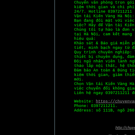
Chuyển văn phòng trọn gói
kiệm thời gian và chi phí
24/7. Hotline 0397211211
Vận tải Kiến Vàng Hà Nội:
Bạn đang đối mặt với việc
việc? Hãy để Vận tải Kiến
Chúng tôi tự hào là đơn v
tại Hà Nội, cam kết mang 
hiệu quả:
Khảo sát & Báo giá miễn p
tiết, minh bạch ngay từ đ
Quy trình chuyên nghiệp: 
thiết bị chuyên dụng, đảm
Đội ngũ nhân viên lành ng
tháo lắp nội thất, hệ thố
Đảm bảo An toàn & Đúng ti
kiệm thời gian, giảm thiể
mới.
Chọn Vận tải Kiến Vàng Hà
việc chuyển đổi không gia
Liên hệ ngay 0397211211 đ
Website:
https://chuyenva
Phone: 0397211211.
Address: số 111B, ngõ 260
http://chu