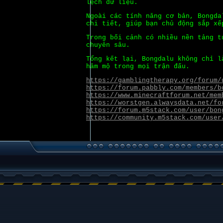
lệch dữ liệu.
Ngoài các tính năng cơ bản, Bongda
chi tiết, giúp bạn chủ động sắp xế
Trong bối cảnh có nhiều nền tảng t
chuyên sâu.
Tổng kết lại, Bongdalu không chỉ l
hâm mộ trong mọi trận đấu.
https://gamblingtherapy.org/forum/
https://forum.pabbly.com/members/b
https://www.minecraftforum.net/mem
https://worstgen.alwaysdata.net/fo
https://forum.m5stack.com/user/bon
https://community.m5stack.com/user