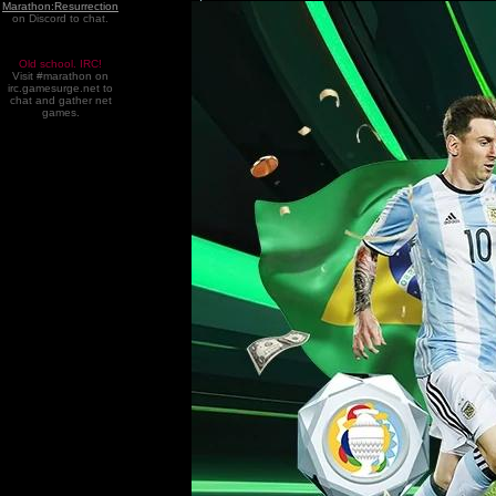
Marathon:Resurrection
on Discord to chat.
Old school. IRC!
Visit #marathon on
irc.gamesurge.net to
chat and gather net
games.