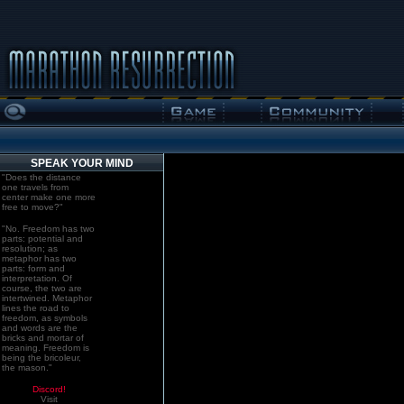
SPEAK YOUR MIND
"Does the distance
one travels from
center make one more
free to move?"
"No. Freedom has two
parts: potential and
resolution; as
metaphor has two
parts: form and
interpretation. Of
course, the two are
intertwined. Metaphor
lines the road to
freedom, as symbols
and words are the
bricks and mortar of
meaning. Freedom is
being the bricoleur,
the mason."
Discord!
Visit