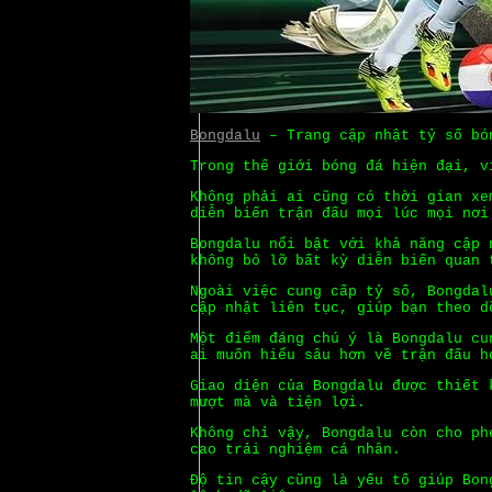
Bongdalu
– Trang cập nhật tỷ số bó
Trong thế giới bóng đá hiện đại, v
Không phải ai cũng có thời gian xe
diễn biến trận đấu mọi lúc mọi nơi
Bongdalu nổi bật với khả năng cập 
không bỏ lỡ bất kỳ diễn biến quan 
Ngoài việc cung cấp tỷ số, Bongdal
cập nhật liên tục, giúp bạn theo d
Một điểm đáng chú ý là Bongdalu cu
ai muốn hiểu sâu hơn về trận đấu h
Giao diện của Bongdalu được thiết 
mượt mà và tiện lợi.
Không chỉ vậy, Bongdalu còn cho ph
cao trải nghiệm cá nhân.
Độ tin cậy cũng là yếu tố giúp Bon