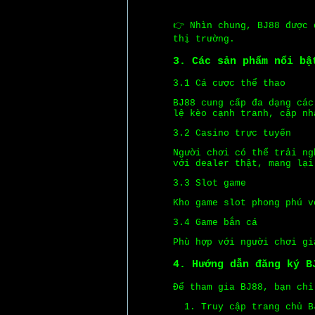
👉 Nhìn chung, BJ88 được 
thị trường.
3. Các sản phẩm nổi bậ
3.1 Cá cược thể thao
BJ88 cung cấp đa dạng các
lệ kèo cạnh tranh, cập nh
3.2 Casino trực tuyến
Người chơi có thể trải ng
với dealer thật, mang lại
3.3 Slot game
Kho game slot phong phú v
3.4 Game bắn cá
Phù hợp với người chơi gi
4. Hướng dẫn đăng ký B
Để tham gia BJ88, bạn chỉ
Truy cập trang chủ B