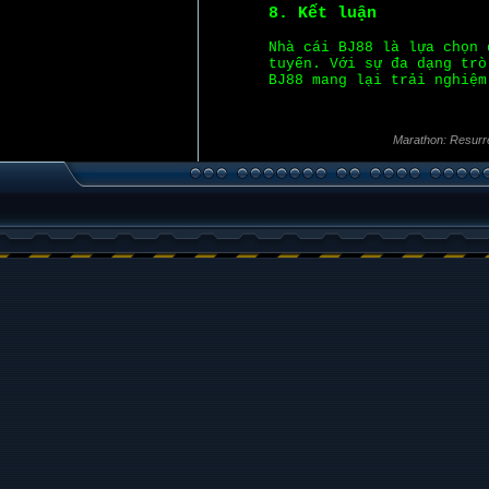
8. Kết luận
Nhà cái BJ88 là lựa chọn 
tuyến. Với sự đa dạng trò
BJ88 mang lại trải nghiệm
Marathon: Resurr