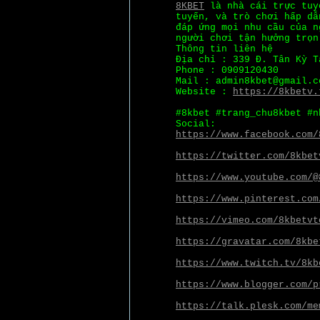
8KBET
là nhà cái trực tuyế
tuyến, và trò chơi hấp dẫ
đáp ứng mọi nhu cầu của n
người chơi tận hưởng trọn
Thông tin liên hệ
Địa chỉ : 339 Đ. Tân Kỳ T
Phone : 0909120430
Mail : admin8kbet@gmail.c
Website :
https://8kbetv.
#8kbet #trang_chu8kbet #n
Social:
https://www.facebook.com/
https://twitter.com/8kbet
https://www.youtube.com/@
https://www.pinterest.com
https://vimeo.com/8kbetvt
https://gravatar.com/8kbe
https://www.twitch.tv/8kb
https://www.blogger.com/p
https://talk.plesk.com/me