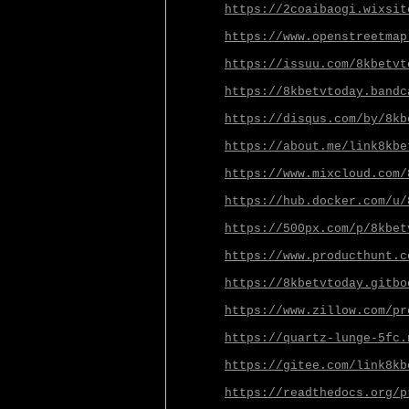
https://2coaibaogi.wixsit
https://www.openstreetmap
https://issuu.com/8kbetvt
https://8kbetvtoday.bandc
https://disqus.com/by/8kb
https://about.me/link8kbe
https://www.mixcloud.com/
https://hub.docker.com/u/
https://500px.com/p/8kbet
https://www.producthunt.c
https://8kbetvtoday.gitbo
https://www.zillow.com/pr
https://quartz-lunge-5fc.
https://gitee.com/link8kb
https://readthedocs.org/p