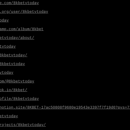
e.com/8kbetvtoday
.org/user/8kbetvtoday
oday
amp.com/album/8kbet
etvtoday/about/
tvtoday
8kbetvtoday/
8kbetvtoday
vtoday
om/@8kbetvtoday
ok.io/8kbet/
ofile/8kbetvtoday
notion.site/8KBET-17ac50808f9680e19543e3397f7f19d6?pvs=7
etvtoday
rojects/8kbetvtoday/