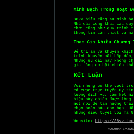
Minh Bạch Trong Hoạt Đ
88VV hiểu rằng sự minh bạ
Nhà cái công khai các quy
chơi cũng như quy trình t
thông tin cần thiết và nâ
Tham Gia Nhiều Chương 
Để tri ân và khuyến khích
trình khuyến mãi hấp dẫn,
Những ưu đãi này không ch
gia tăng cơ hội chiến thắ
Kết Luận
Với những ưu thế vượt tr
cá cược trực tuyến uy tín
lượng dịch vụ, cam kết mi
hiệu này chiếm được lòng 
một nơi để tận hưởng trải
chọn hoàn hảo cho bạn. Hã
những điều tuyệt vời mà 8
Website:
https://88vv.tec
Marathon: Resurr