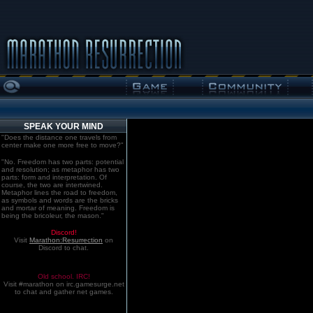
SPEAK YOUR MIND
"Does the distance one travels from
center make one more free to move?"
"No. Freedom has two parts: potential
and resolution; as metaphor has two
parts: form and interpretation. Of
course, the two are intertwined.
Metaphor lines the road to freedom,
as symbols and words are the bricks
and mortar of meaning. Freedom is
being the bricoleur, the mason."
Discord!
Visit
Marathon:Resurrection
on
Discord to chat.
Old school. IRC!
Visit #marathon on irc.gamesurge.net
to chat and gather net games.