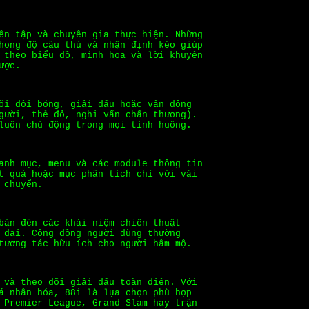
ên tập và chuyên gia thực hiện. Những
hong độ cầu thủ và nhận định kèo giúp
 theo biểu đồ, minh họa và lời khuyên
ược.
õi đội bóng, giải đấu hoặc vận động
gười, thẻ đỏ, nghi vấn chấn thương).
luôn chủ động trong mọi tình huống.
anh mục, menu và các module thông tin
t quả hoặc mục phân tích chỉ với vài
 chuyển.
bản đến các khái niệm chiến thuật
 đại. Cộng đồng người dùng thường
tương tác hữu ích cho người hâm mộ.
 và theo dõi giải đấu toàn diện. Với
á nhân hóa, 88i là lựa chọn phù hợp
 Premier League, Grand Slam hay trận