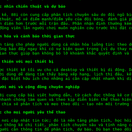
c nhìn chiến thuật và dự báo
 kê, 88i còn cung cấp phân tích chuyên sâu do đội ngũ bi
thuật, mổ xẻ điểm mạnh/điểm yếu của đội bóng, đánh giá p
n diện hơn trước mỗi trận đấu. Phần nhận định thường kèm
động viên lẫn người chơi muốn nghiên cứu trước khi đặt c
n hóa và cảnh báo thời gian thực
n tảng cho phép người dùng cá nhân hóa luồng tin: theo d
ông báo đẩy ngay khi có sự kiện quan trọng (ví dụ thay n
ian thực giúp bạn không bỏ lỡ khoảnh khắc quyết định và 
 thiện với mọi thiết bị
ợc thiết kế tối ưu cho cả desktop và thiết bị di động. D
ời dùng dễ dàng tìm thấy bảng xếp hạng, lịch thi đấu, kế
 đặc biệt hữu ích cho những ai cần cập nhật nhanh khi di
ười mới và cộng đồng chuyên nghiệp
8i cung cấp bài viết hướng dẫn, từ cách đọc thống kê cơ 
nhanh chóng làm quen và theo kịp diễn biến thể thao hiện
 chia sẻ phân tích và mẹo theo dõi — tạo nên môi trường 
c cho mọi người yêu thể thao
 nơi cập nhật tin tức; đó là nền tảng phân tích, học hỏi
u thống kê chi tiết, phân tích chuyên sâu và tính năng c
gười cần thông tin để phân tích, dự báo. Dù bạn theo dõi