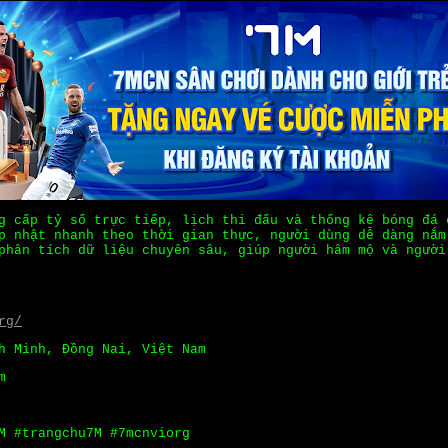
 cấp tỷ số trực tiếp, lịch thi đấu và thống kê bóng đá 
p nhật nhanh theo thời gian thực, người dùng dễ dàng nắm
phân tích dữ liệu chuyên sâu, giúp người hâm mộ và người
rg/
h Minh, Đồng Nai, Việt Nam
m
M #trangchu7M #7mcnviorg