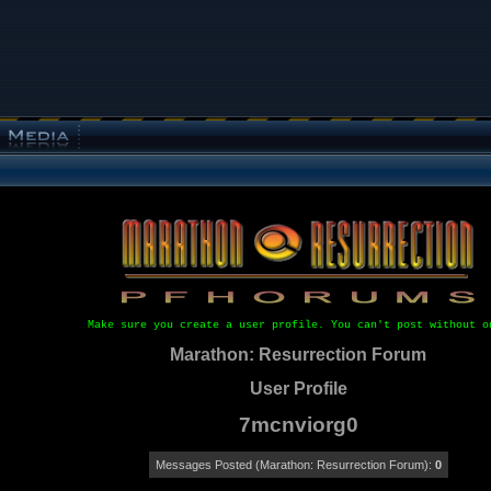
Make sure you create a user profile. You can't post without o
Marathon: Resurrection Forum
User Profile
7mcnviorg0
Messages Posted (Marathon: Resurrection Forum):
0