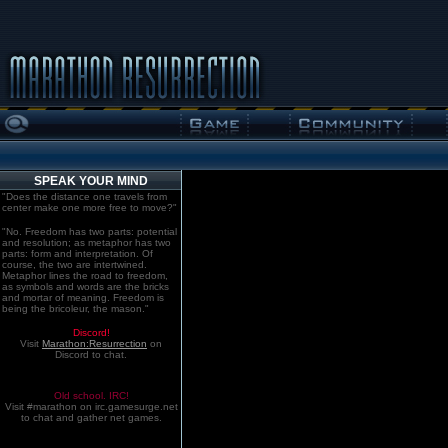
SPEAK YOUR MIND
"Does the distance one travels from
center make one more free to move?"
"No. Freedom has two parts: potential
and resolution; as metaphor has two
parts: form and interpretation. Of
course, the two are intertwined.
Metaphor lines the road to freedom,
as symbols and words are the bricks
and mortar of meaning. Freedom is
being the bricoleur, the mason."
Discord!
Visit
Marathon:Resurrection
on
Discord to chat.
Old school. IRC!
Visit #marathon on irc.gamesurge.net
to chat and gather net games.