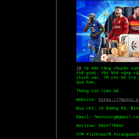
7M
là nền tảng chuyên cung
thế giới. Với khả năng cậ
chính xác. 7M còn hỗ trợ 
quả hơn.
Thông tin liên hệ
Website:
https://7mcnvi.o
Địa chỉ: 15 Đường 65, Bìn
Email: 7mcnviorg@gmail.co
Hotline: 0914778942
#7M #linkvao7M #trangvao7