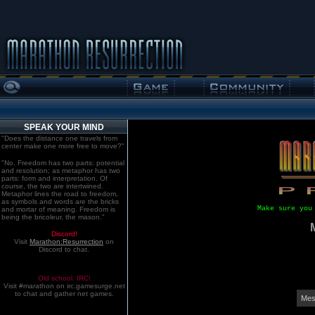
SPEAK YOUR MIND
"Does the distance one travels from
center make one more free to move?"
"No. Freedom has two parts: potential
and resolution; as metaphor has two
parts: form and interpretation. Of
course, the two are intertwined.
Metaphor lines the road to freedom,
as symbols and words are the bricks
Make sure you
and mortar of meaning. Freedom is
being the bricoleur, the mason."
Discord!
Visit
Marathon:Resurrection
on
Discord to chat.
Old school. IRC!
Visit #marathon on irc.gamesurge.net
to chat and gather net games.
Mes