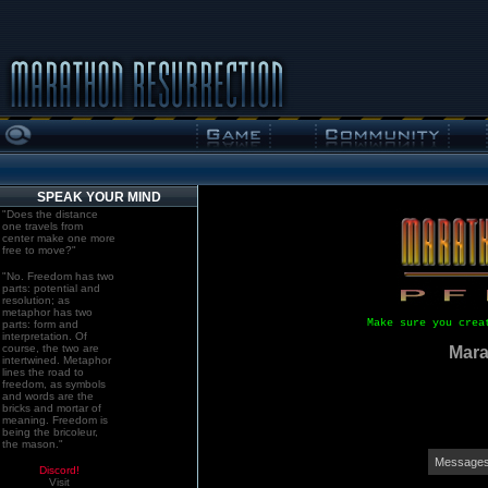
SPEAK YOUR MIND
"Does the distance
one travels from
center make one more
free to move?"
"No. Freedom has two
parts: potential and
resolution; as
metaphor has two
Make sure you crea
parts: form and
interpretation. Of
course, the two are
Mara
intertwined. Metaphor
lines the road to
freedom, as symbols
and words are the
bricks and mortar of
meaning. Freedom is
being the bricoleur,
the mason."
Messages 
Discord!
Visit