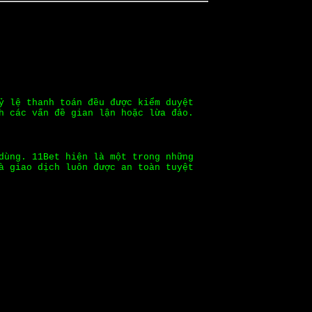
ỷ lệ thanh toán đều được kiểm duyệt
h các vấn đề gian lận hoặc lừa đảo.
dùng. 11Bet hiện là một trong những
à giao dịch luôn được an toàn tuyệt