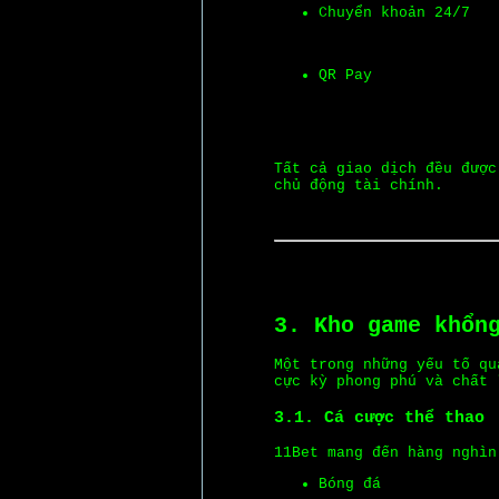
Chuyển khoản 24/7
QR Pay
Tất cả giao dịch đều được
chủ động tài chính.
3. Kho game khổn
Một trong những yếu tố qu
cực kỳ phong phú và chất 
3.1. Cá cược thể thao
11Bet mang đến hàng nghìn
Bóng đá