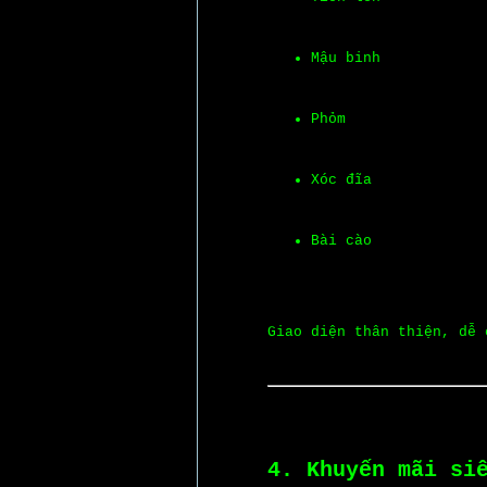
Mậu binh
Phỏm
Xóc đĩa
Bài cào
Giao diện thân thiện, dễ 
4. Khuyến mãi si