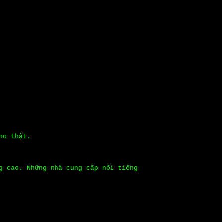
no thật.
g cao. Những nhà cung cấp nổi tiếng