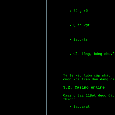
Bóng rổ
Quần vợt
Esports
Cầu lông, bóng chuyề
Tỷ lệ kèo luôn cập nhật 
cược khi trận đấu đang di
3.2. Casino online
Casino tại 11Bet được đầu
thích:
Baccarat