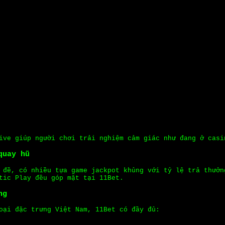
ive giúp người chơi trải nghiệm cảm giác như đang ở casi
quay hũ
 đề, có nhiều tựa game jackpot khủng với tỷ lệ trả thưởn
tic Play đều góp mặt tại 11Bet.
ng
oại đặc trưng Việt Nam, 11Bet có đầy đủ: