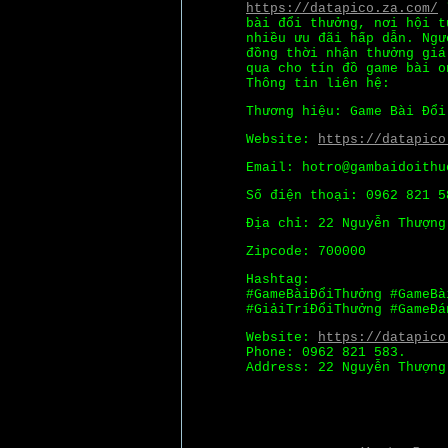
https://datapico.za.com/
l
bài đổi thưởng, nơi hội t
nhiều ưu đãi hấp dẫn. Ngư
đồng thời nhận thưởng giá
qua cho tín đồ game bài o
Thông tin liên hệ:
Thương hiệu: Game Bài Đổi
Website:
https://datapico
Email: hotro@gambaidoithu
Số điện thoại: 0962 821 5
Địa chỉ: 22 Nguyễn Thượng
Zipcode: 700000
Hashtag:
#GameBàiĐổiThưởng #GameBà
#GiảiTríĐổiThưởng #GameĐá
Website:
https://datapico
Phone: 0962 821 583.
Address: 22 Nguyễn Thượng