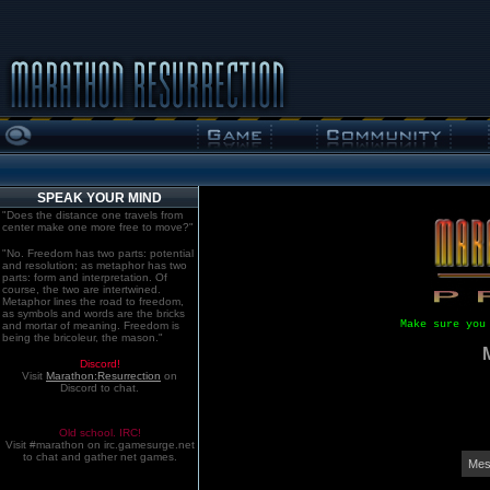
SPEAK YOUR MIND
"Does the distance one travels from
center make one more free to move?"
"No. Freedom has two parts: potential
and resolution; as metaphor has two
parts: form and interpretation. Of
course, the two are intertwined.
Metaphor lines the road to freedom,
as symbols and words are the bricks
Make sure you
and mortar of meaning. Freedom is
being the bricoleur, the mason."
Discord!
Visit
Marathon:Resurrection
on
Discord to chat.
Old school. IRC!
Visit #marathon on irc.gamesurge.net
to chat and gather net games.
Mes